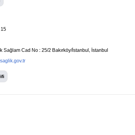
l
 15
k Sağlam Cad No : 25/2 Bakırköy/İstanbul, İstanbul
saglik.gov.tr
ifi