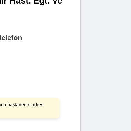
r Hast. Eğt. Ve
telefon
rıca hastanenin adres,