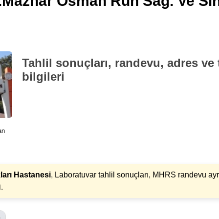
.Mazhar Osman Ruh Sağ. Ve Sini
Tahlil sonuçları, randevu, adres ve 
bilgileri
an
ları Hastanesi
, Laboratuvar tahlil sonuçları, MHRS randevu ay
i.