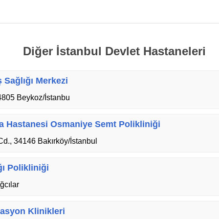
Diğer İstanbul Devlet Hastaneleri
ş Sağlığı Merkezi
4805 Beykoz/İstanbu
ma Hastanesi Osmaniye Semt Polikliniği
Cd., 34146 Bakırköy/İstanbul
 Polikliniği
ğcılar
asyon Klinikleri