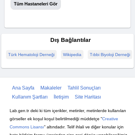
Tüm Hastaneleri Gör
Dış Bağlantılar
Türk Hematoloji Derneği
Wikipedia
Tıbbi Biyoloji Derneği
Ana Sayfa
Makaleler
Tahlil Sonuçları
Kullanım Şartları
İletişim
Site Haritası
Lab.gen.tr deki ki tüm içerikler, metinler, metinlerde kullanılan
görseller ek koşul koşul belirtilmediği müddetçe "
Creative
Commons Lisansı
" altındadır. Telif ihlali ve diğer konular için
hata bildirim formu üzerinden size geri dönüş yapabileceğimiz