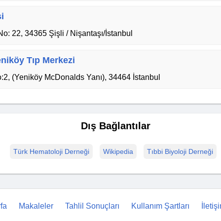
i
o: 22, 34365 Şişli / Nişantaşı/İstanbul
niköy Tıp Merkezi
:2, (Yeniköy McDonalds Yanı), 34464 İstanbul
Dış Bağlantılar
Türk Hematoloji Derneği
Wikipedia
Tıbbi Biyoloji Derneği
fa
Makaleler
Tahlil Sonuçları
Kullanım Şartları
İletiş