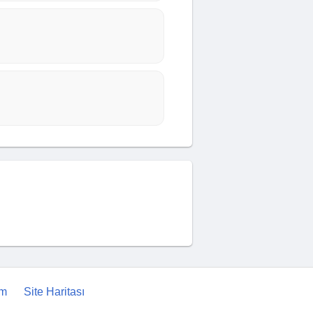
im
Site Haritası