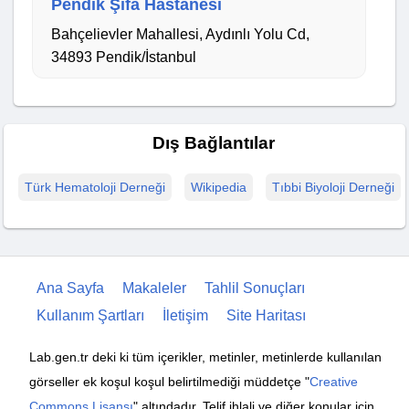
Pendik Şifa Hastanesi
Bahçelievler Mahallesi, Aydınlı Yolu Cd,
34893 Pendik/İstanbul
Dış Bağlantılar
Türk Hematoloji Derneği
Wikipedia
Tıbbi Biyoloji Derneği
Ana Sayfa
Makaleler
Tahlil Sonuçları
Kullanım Şartları
İletişim
Site Haritası
Lab.gen.tr deki ki tüm içerikler, metinler, metinlerde kullanılan
görseller ek koşul koşul belirtilmediği müddetçe "
Creative
Commons Lisansı
" altındadır. Telif ihlali ve diğer konular için