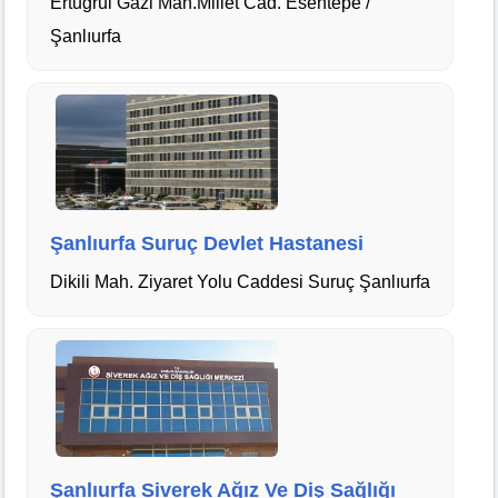
Ertuğrul Gazi Mah.Millet Cad. Esentepe /
Şanlıurfa
Şanlıurfa Suruç Devlet Hastanesi
Dikili Mah. Ziyaret Yolu Caddesi Suruç Şanlıurfa
Şanlıurfa Siverek Ağız Ve Diş Sağlığı