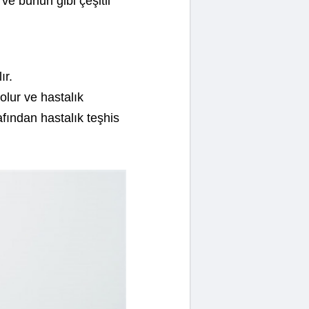
e bunun gibi çeşitli
ır.
lur ve hastalık
rafından hastalık teşhis