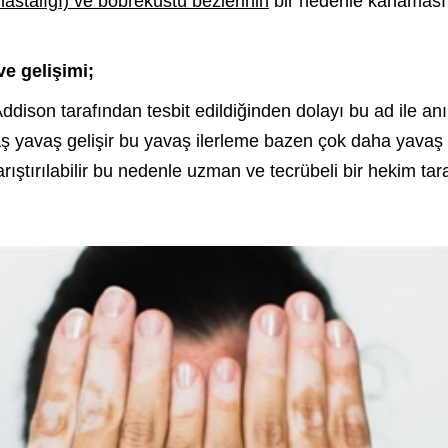
hastalığı) ve böbreküstü bezlerinin
bir nedenle kanaması v
ve gelişimi;
ison tarafından tesbit edildiğinden dolayı bu ad ile anıl
 yavaş gelişir bu yavaş ilerleme bazen çok daha yavaş o
karıştırılabilir bu nedenle uzman ve tecrübeli bir hekim ta