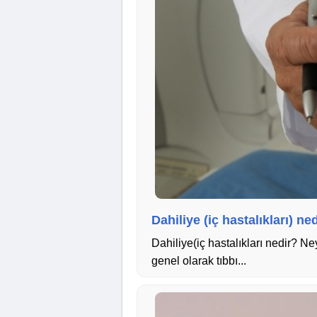
Dahiliye (iç hastalıkları) ne
Dahiliye(iç hastalıkları nedir? N
genel olarak tıbbı...